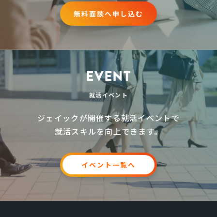
無
料
面
談
へ
申
し
込
む
EVENT
就活イベント
ジェイックが開催する就活イベントで
就活スキルを向上できます。
イ
ベ
ン
ト
一
覧
へ