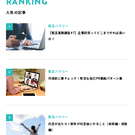
RANKING
人気の記事
就活ハウツー
【就活夏期講習#7】企業研究ってどこまでやれば良い
の？
就活ハウツー
作成前に要チェック！残念な自己PR動画パターン集
就活ハウツー
内定が出たら？新卒が内定後にやること（承諾編・保留
編）