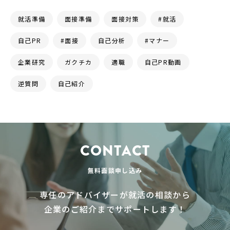
就活準備
面接準備
面接対策
#就活
自己PR
#面接
自己分析
#マナー
企業研究
ガクチカ
適職
自己PR動画
逆質問
自己紹介
CONTACT
無料面談申し込み
専任のアドバイザーが就活の相談から
企業のご紹介までサポートします！